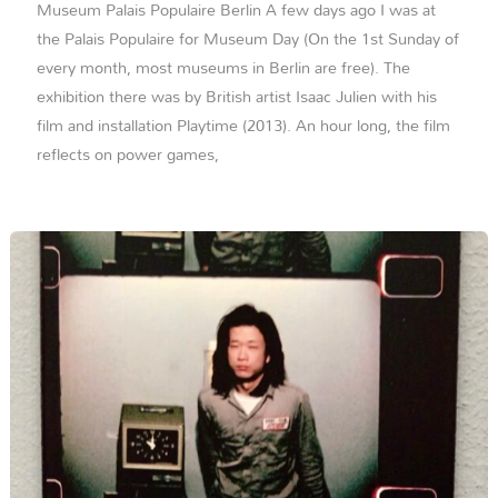
Museum Palais Populaire Berlin A few days ago I was at
the Palais Populaire for Museum Day (On the 1st Sunday of
every month, most museums in Berlin are free). The
exhibition there was by British artist Isaac Julien with his
film and installation Playtime (2013). An hour long, the film
reflects on power games,