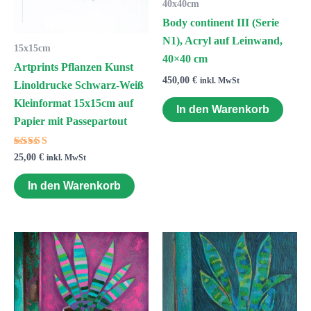
40x40cm
Body continent III (Serie
N1), Acryl auf Leinwand,
15x15cm
40×40 cm
Artprints Pflanzen Kunst
450,00
€
inkl. MwSt
Linoldrucke Schwarz-Weiß
Kleinformat 15x15cm auf
In den Warenkorb
Papier mit Passepartout
Bewertet
25,00
€
inkl. MwSt
mit
5.00
von 5
In den Warenkorb