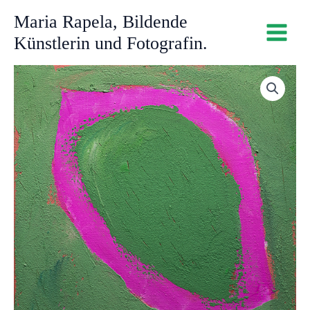
Zum
Maria Rapela, Bildende
Inhalt
Künstlerin und Fotografin.
springen
Body
Continent
VI,
Acryl
auf
Leinwand,
40x40
cm
Menge