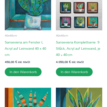
40x40cm
40x40cm
Sansevieria am Fenster I,
Sansevieria Komplettserie: 9
Acryl auf Leinwand 40 x 40
Stück, Acryl auf Leinwand, je
cm
40 × 40 cm
450,00
€
4.050,00
€
inkl. MwSt
inkl. MwSt
In den Warenkorb
In den Warenkorb